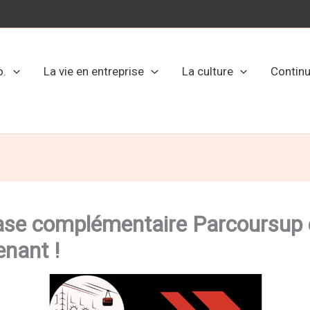
o.
La vie en entreprise
La culture
Contin
ase complémentaire Parcoursup 
nant !