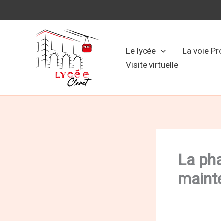
Aller
au
contenu
Le lycée
La voie Pr
Visite virtuelle
La ph
mainte